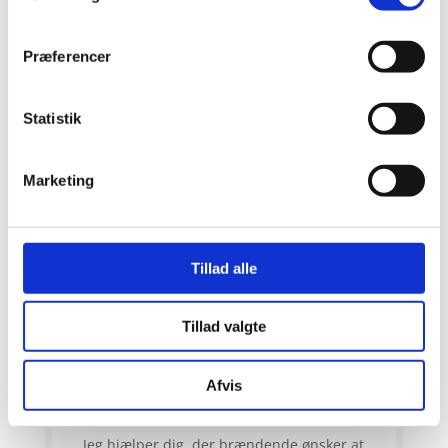
Præferencer
Skab det liv du elsker
Statistik
Når du arbejder ud fra hjertet så skaber du
transformation indefra og ud. Du er i stand
Marketing
til at skabe et liv med meget mere glæde,
passion, gejst og motivation. Det er den mest
direkte vej til at skabe det liv du elsker.
Tillad alle
Tillad valgte
Afvis
Hvem hjælper jeg?
Jeg hjælper dig, der brændende ønsker at