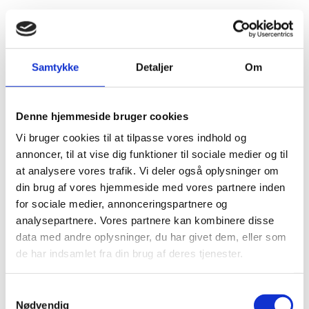
Samtykke
Detaljer
Om
Denne hjemmeside bruger cookies
Vi bruger cookies til at tilpasse vores indhold og
annoncer, til at vise dig funktioner til sociale medier og til
at analysere vores trafik. Vi deler også oplysninger om
din brug af vores hjemmeside med vores partnere inden
Lær at gå hjertets vej
for sociale medier, annonceringspartnere og
Min coaching går i al sin enkelhed ud på at
analysepartnere. Vores partnere kan kombinere disse
data med andre oplysninger, du har givet dem, eller som
lære dig at gå hjertets vej og skabe et liv ud
de har indsamlet fra din brug af deres tjenester.
fra dine vildeste drømme. Når du kan
drømme det kan du absolut også skabe det,
Samtykkevalg
og jeg viser dig hvordan.
Nødvendig